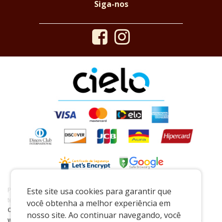
Siga-nos
Preços e condições exclusivos para o www.casaraoreal.com.br e para o
Este site usa cookies para garantir que
televendas, podendo sofrer alterações sem prévia notiﬁcação.
você obtenha a melhor experiência em
Casarão Real de Pedreira
|
03.521.282/0001-60
|
nosso site. Ao continuar navegando, você
www.casaraoreal.com.br
| Praça Coronel João Pedro - 141 - Centro -