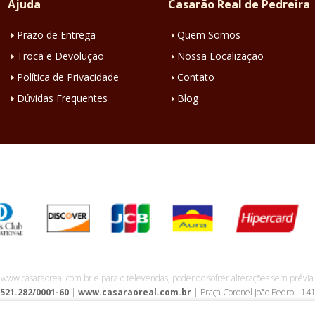
Ajuda
Casarão Real de Pedreira
Prazo de Entrega
Quem Somos
Troca e Devolução
Nossa Localização
Política de Privacidade
Contato
Dúvidas Frequentes
Blog
o www.casaraoreal.com.br e para o televendas, podendo sofrer alterações sem prévia 
.521.282/0001-60
|
www.casaraoreal.com.br
| Praça Coronel João Pedro - 14
ísica:
Seg. à Sáb. 08:30 às 18:00h | Dom. e Feriados 09:00 às 18:00h.