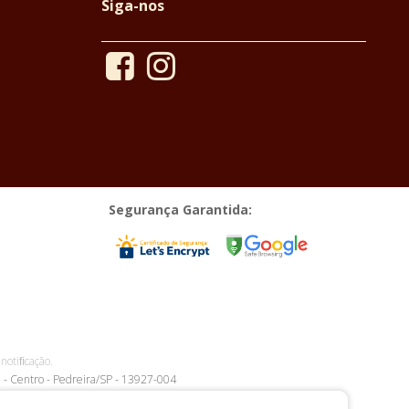
Siga-nos
Segurança Garantida:
notiﬁcação.
1 - Centro - Pedreira/SP - 13927-004