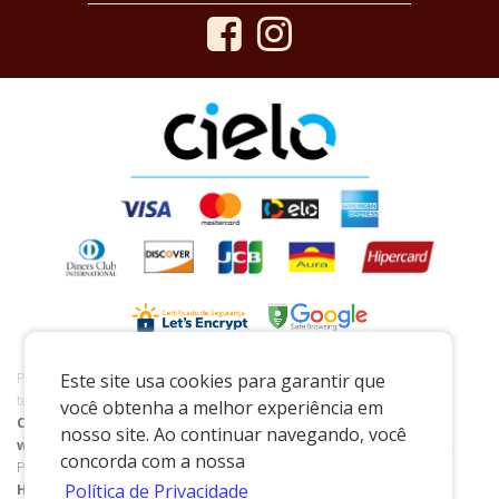
Preços e condições exclusivos para o www.casaraoreal.com.br e para o
Este site usa cookies para garantir que
televendas, podendo sofrer alterações sem prévia notiﬁcação.
você obtenha a melhor experiência em
Casarão Real de Pedreira
|
03.521.282/0001-60
|
nosso site. Ao continuar navegando, você
www.casaraoreal.com.br
| Praça Coronel João Pedro - 141 - Centro -
concorda com a nossa
Pedreira/SP - 13927-004
Política de Privacidade
Horário de Atendimento Loja Física:
Seg. à Sáb. 08:30 às 18:00h |