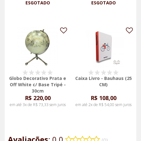
ESGOTADO
ESGOTADO
Globo Decorativo Prata e
Caixa Livro - Bauhaus (25
Off White c/ Base Tripé -
CM)
30cm
R$ 220,00
R$ 108,00
em até 3x de R$ 73,33 sem juros
em até 2x de R$ 54,00 sem juros
Avaliações
: 0.0
(0)