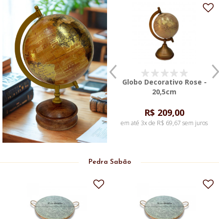
Globo Decorativo Rose -
Globo Decorativo Bege c/
20,5cm
Base de Madeira - 21,5cm
R$ 209,00
R$ 199,00
em até 3x de R$ 69,67 sem juros
em até 2x de R$ 99,50 sem juros
Pedra Sabão