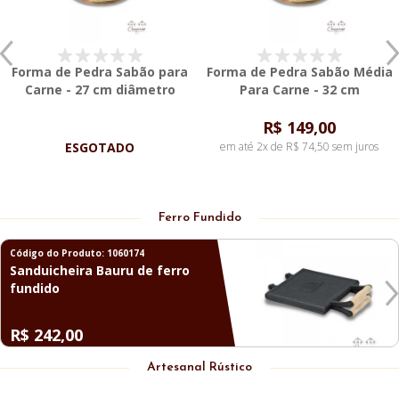
Forma de Pedra Sabão G Para
Rechaud de Pedra Sabão G
Pizza - 37 cm diâmetro
R$ 175,00
R$ 89,00
em até 2x de R$ 87,50 sem juros
em até 1x de R$ 89,00 sem juros
Ferro Fundido
Código do Produto: 1060198
Frigideira Nº 22 com cabo de
madeira e tampa de ferro
R$ 166,00
Artesanal Rústico