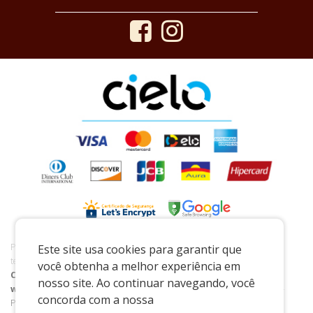
Preços e condições exclusivos para o www.casaraoreal.com.br e para o
Este site usa cookies para garantir que
televendas, podendo sofrer alterações sem prévia notiﬁcação.
você obtenha a melhor experiência em
Casarão Real de Pedreira
|
03.521.282/0001-60
|
nosso site. Ao continuar navegando, você
www.casaraoreal.com.br
| Praça Coronel João Pedro - 141 - Centro -
concorda com a nossa
Pedreira/SP - 13927-004