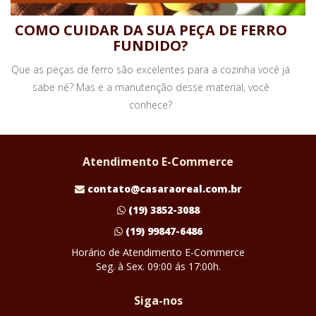
COMO CUIDAR DA SUA PEÇA DE FERRO
FUNDIDO?
Que as peças de ferro são excelentes para a cozinha você já
sabe né? Mas e a manutenção desse material, você
conhece?
Atendimento E-Commerce
contato@casaraoreal.com.br
(19) 3852-3088
(19) 99847-6486
Horário de Atendimento E-Commerce
Seg. à Sex. 09:00 ás 17:00h.
Siga-nos